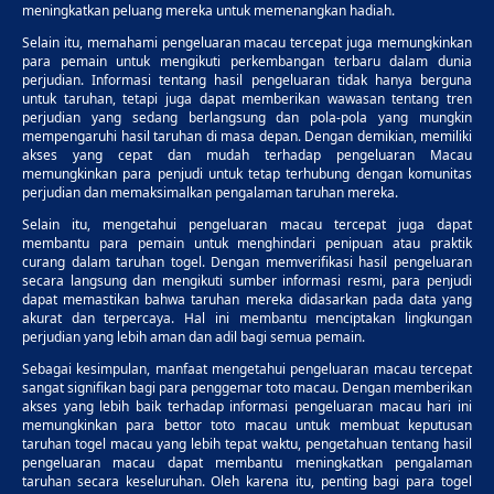
meningkatkan peluang mereka untuk memenangkan hadiah.
Selain itu, memahami pengeluaran macau tercepat juga memungkinkan
para pemain untuk mengikuti perkembangan terbaru dalam dunia
perjudian. Informasi tentang hasil pengeluaran tidak hanya berguna
untuk taruhan, tetapi juga dapat memberikan wawasan tentang tren
perjudian yang sedang berlangsung dan pola-pola yang mungkin
mempengaruhi hasil taruhan di masa depan. Dengan demikian, memiliki
akses yang cepat dan mudah terhadap pengeluaran Macau
memungkinkan para penjudi untuk tetap terhubung dengan komunitas
perjudian dan memaksimalkan pengalaman taruhan mereka.
Selain itu, mengetahui pengeluaran macau tercepat juga dapat
membantu para pemain untuk menghindari penipuan atau praktik
curang dalam taruhan togel. Dengan memverifikasi hasil pengeluaran
secara langsung dan mengikuti sumber informasi resmi, para penjudi
dapat memastikan bahwa taruhan mereka didasarkan pada data yang
akurat dan terpercaya. Hal ini membantu menciptakan lingkungan
perjudian yang lebih aman dan adil bagi semua pemain.
Sebagai kesimpulan, manfaat mengetahui pengeluaran macau tercepat
sangat signifikan bagi para penggemar toto macau. Dengan memberikan
akses yang lebih baik terhadap informasi pengeluaran macau hari ini
memungkinkan para bettor toto macau untuk membuat keputusan
taruhan togel macau yang lebih tepat waktu, pengetahuan tentang hasil
pengeluaran macau dapat membantu meningkatkan pengalaman
taruhan secara keseluruhan. Oleh karena itu, penting bagi para togel